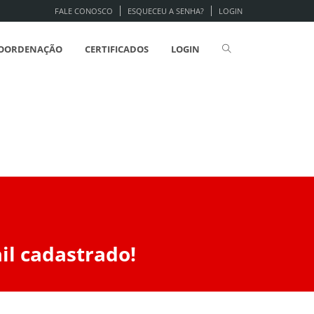
FALE CONOSCO
ESQUECEU A SENHA?
LOGIN
OORDENAÇÃO
CERTIFICADOS
LOGIN
il cadastrado!