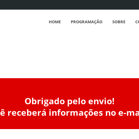
HOME
PROGRAMAÇÃO
SOBRE
C
Obrigado pelo envio!
ê receberá informações no e-ma