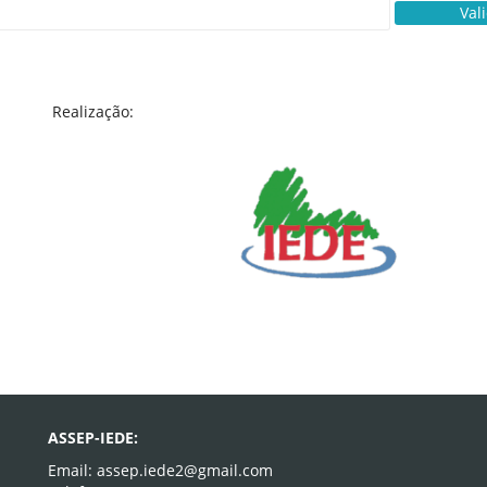
Val
Realização:
ASSEP-IEDE:
Email: assep.iede2@gmail.com