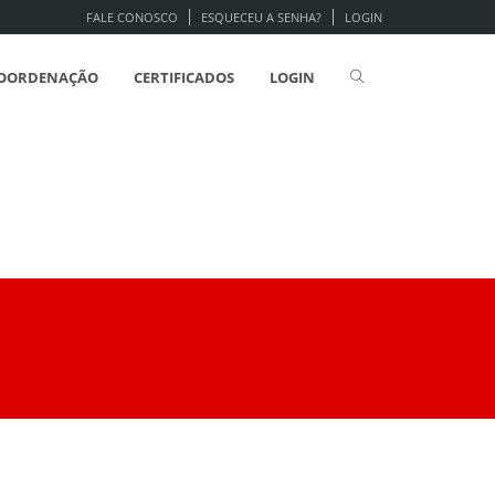
FALE CONOSCO
ESQUECEU A SENHA?
LOGIN
OORDENAÇÃO
CERTIFICADOS
LOGIN